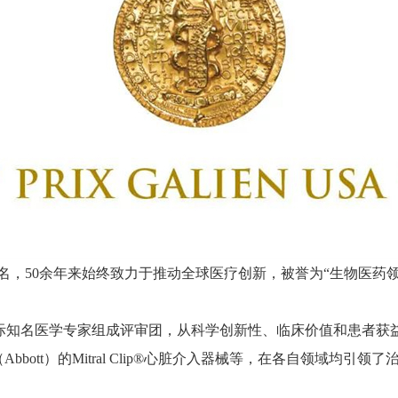
alen）命名，50余年来始终致力于推动全球医疗创新，被誉为“生物医
奖得主及多位国际知名医学专家组成评审团，从科学创新性、临床价值和
培（Abbott）的Mitral Clip®心脏介入器械等，在各自领域均引